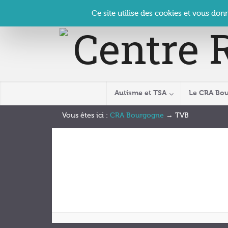
Panneau de gestion des cookies
Accueil
Contact
Se connecter
| CRA Bourgogne –
Ce site utilise des cookies et vous don
Autisme et TSA
Le CRA Bo
Vous êtes ici :
CRA Bourgogne
→
TVB