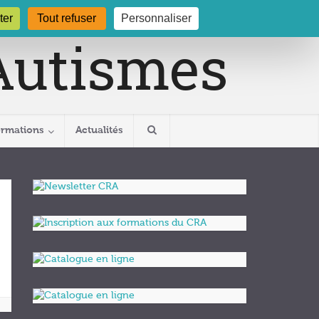
gogne.org
03 80 29 54 19
ter
Tout refuser
Personnaliser
ormations
Actualités