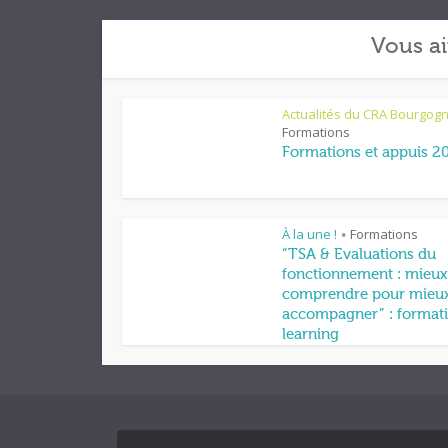
Vous ai
Actualités du CRA Bourgog
Formations
Formations et appuis 2
À la une !
Formations
•
“TSA & Evaluations du
fonctionnement : mieux
comprendre pour mieu
accompagner” : formati
learning