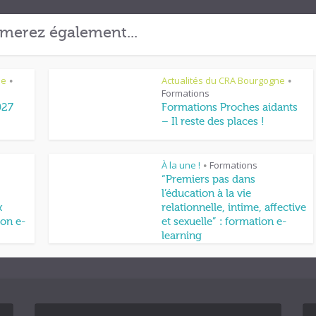
merez également...
ne
Actualités du CRA Bourgogne
•
•
Formations
027
Formations Proches aidants
– Il reste des places !
À la une !
Formations
•
“Premiers pas dans
l’éducation à la vie
x
relationnelle, intime, affective
on e-
et sexuelle” : formation e-
learning