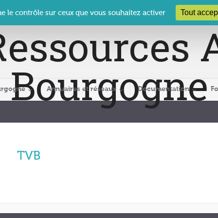
 Le Clos des Présidents – 19-21 rue Coty – 21 000 DIJON
cra@crabour
Tout accep
ne le contrôle sur ceux que vous souhaitez activer
urgogne
Annuaires et réseaux
Documentation
F
TVB