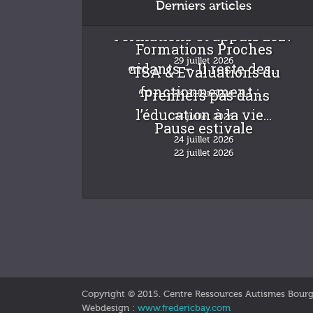
Derniers articles
Formations et appuis 2027
Formations Proches
29 juillet 2026
aidants – Il reste des...
“TSA & Evaluations du
fonctionnement :...
“Premiers pas dans
24 juillet 2026
l’éducation à la vie...
24 juillet 2026
Pause estivale
24 juillet 2026
22 juillet 2026
Copyright © 2015. Centre Ressources Autismes Bour
Webdesign :
www.fredericbay.com