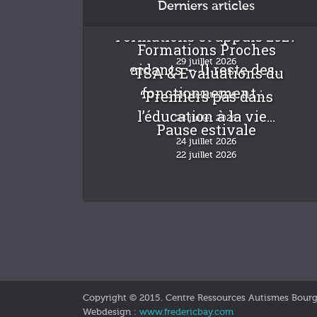
Derniers articles
Formations et appuis 2027
Formations Proches
29 juillet 2026
aidants – Il reste des...
“TSA & Evaluations du
fonctionnement :...
“Premiers pas dans
24 juillet 2026
l’éducation à la vie...
24 juillet 2026
Pause estivale
24 juillet 2026
22 juillet 2026
Copyright © 2015. Centre Ressources Autismes Bour
Webdesign :
www.fredericbay.com