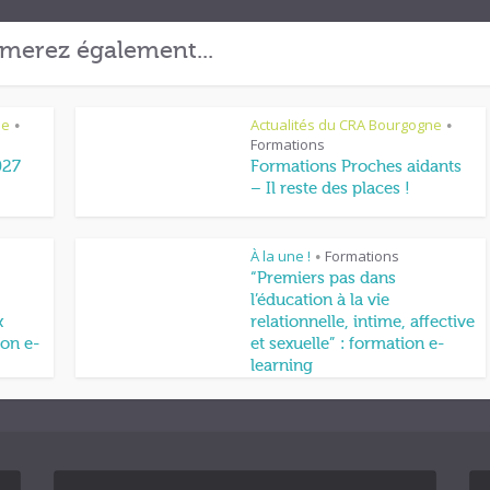
merez également...
ne
Actualités du CRA Bourgogne
•
•
Formations
027
Formations Proches aidants
– Il reste des places !
À la une !
Formations
•
“Premiers pas dans
l’éducation à la vie
x
relationnelle, intime, affective
on e-
et sexuelle” : formation e-
learning