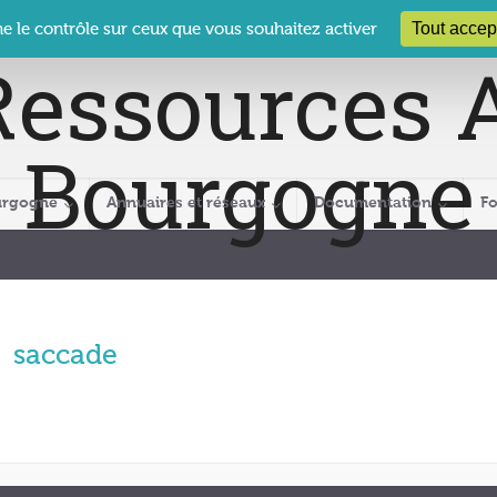
 Le Clos des Présidents – 19-21 rue Coty – 21 000 DIJON
cra@crabour
Tout accep
ne le contrôle sur ceux que vous souhaitez activer
urgogne
Annuaires et réseaux
Documentation
F
saccade