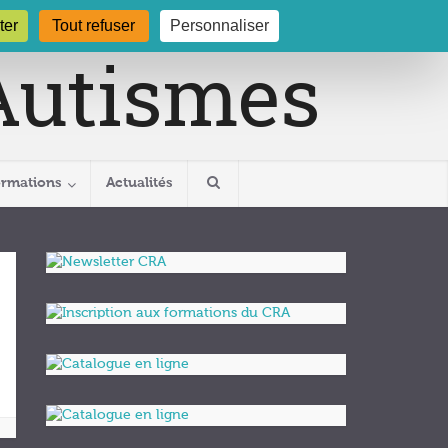
gogne.org
03 80 29 54 19
ter
Tout refuser
Personnaliser
ormations
Actualités