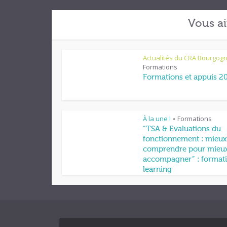
Vous ai
Actualités du CRA Bourgog
Formations
Formations et appuis 2
À la une !
Formations
•
“TSA & Evaluations du
fonctionnement : mieux
comprendre pour mieu
accompagner” : formati
learning