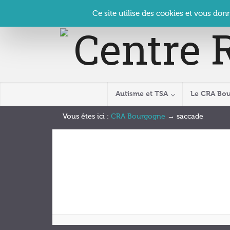
Panneau de gestion des cookies
Accueil
Contact
Se connecter
| CRA Bourgogne –
Ce site utilise des cookies et vous don
Autisme et TSA
Le CRA Bo
Vous êtes ici :
CRA Bourgogne
→
saccade