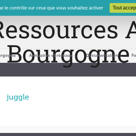
 Le Clos des Présidents – 19-21 rue Coty – 21 000 DIJON
cra@crabour
Tout accep
ne le contrôle sur ceux que vous souhaitez activer
urgogne
Annuaires et réseaux
Documentation
F
juggle