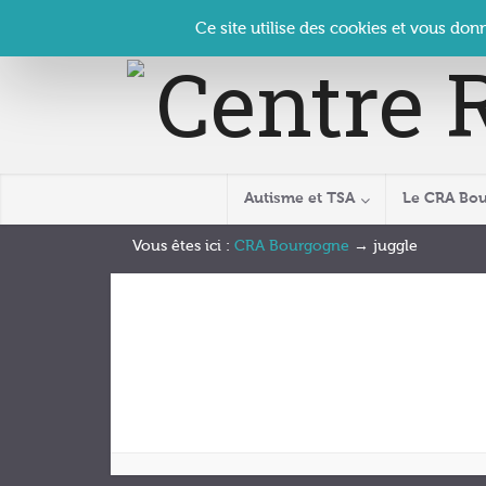
Panneau de gestion des cookies
Accueil
Contact
Se connecter
| CRA Bourgogne –
Ce site utilise des cookies et vous don
Autisme et TSA
Le CRA Bo
Vous êtes ici :
CRA Bourgogne
→
juggle