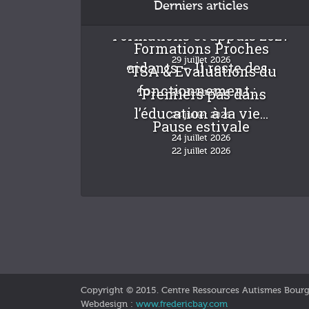
Derniers articles
Formations et appuis 2027
Formations Proches
29 juillet 2026
aidants – Il reste des...
“TSA & Evaluations du
fonctionnement :...
“Premiers pas dans
24 juillet 2026
l’éducation à la vie...
24 juillet 2026
Pause estivale
24 juillet 2026
22 juillet 2026
Copyright © 2015. Centre Ressources Autismes Bour
Webdesign :
www.fredericbay.com