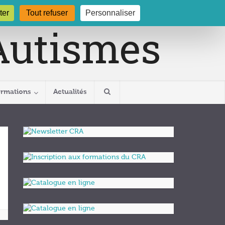
gogne.org
03 80 29 54 19
ter
Tout refuser
Personnaliser
ormations
Actualités