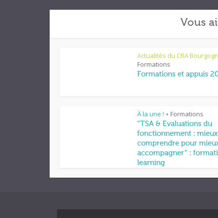
Vous ai
Actualités du CRA Bourgog
Formations
Formations et appuis 2
À la une !
Formations
•
“TSA & Evaluations du
fonctionnement : mieux
comprendre pour mieu
accompagner” : formati
learning