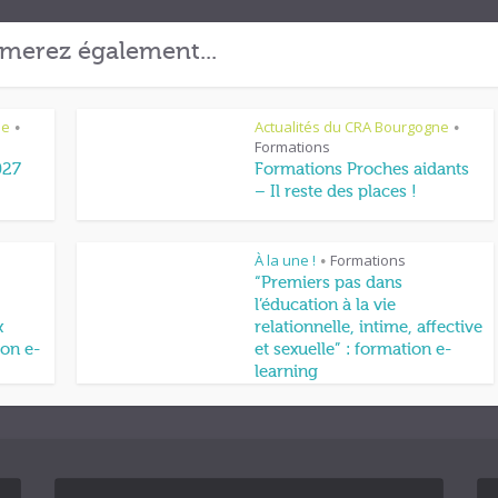
merez également...
ne
Actualités du CRA Bourgogne
•
•
Formations
027
Formations Proches aidants
– Il reste des places !
À la une !
Formations
•
“Premiers pas dans
l’éducation à la vie
x
relationnelle, intime, affective
on e-
et sexuelle” : formation e-
learning