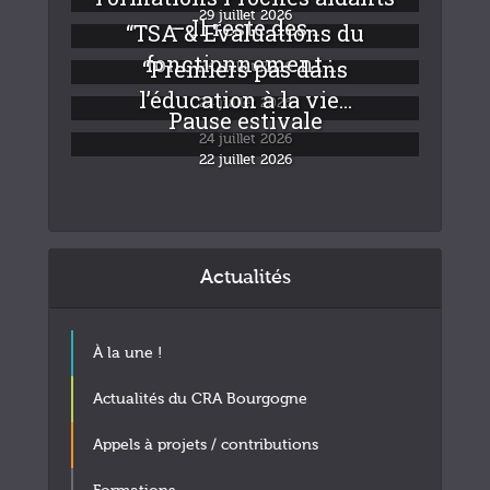
29 juillet 2026
– Il reste des...
“TSA & Evaluations du
fonctionnement :...
“Premiers pas dans
24 juillet 2026
l’éducation à la vie...
24 juillet 2026
Pause estivale
24 juillet 2026
22 juillet 2026
Actualités
À la une !
Actualités du CRA Bourgogne
Appels à projets / contributions