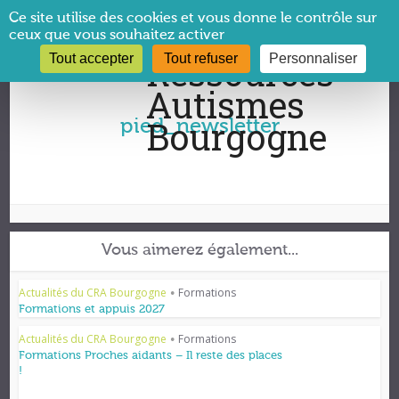
Panneau de gestion des cookies
Ce site utilise des cookies et vous donne le contrôle sur
ceux que vous souhaitez activer
Tout accepter
Tout refuser
Personnaliser
Vous êtes ici :
CRA Bourgogne
→
pied_newsletter
pied_newsletter
Vous aimerez également...
Actualités du CRA Bourgogne
Formations
•
Formations et appuis 2027
Actualités du CRA Bourgogne
Formations
•
Formations Proches aidants – Il reste des places
!