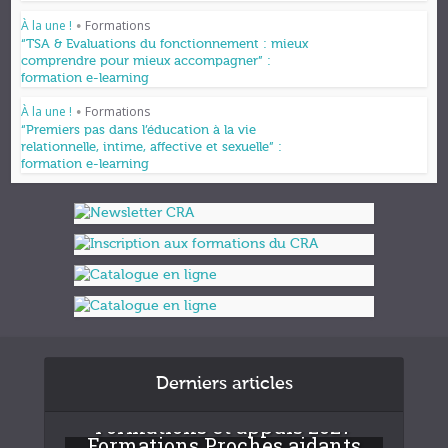
À la une !
Formations
•
“TSA & Evaluations du fonctionnement : mieux
comprendre pour mieux accompagner” :
formation e-learning
À la une !
Formations
•
“Premiers pas dans l’éducation à la vie
relationnelle, intime, affective et sexuelle” :
formation e-learning
Derniers articles
Formations et appuis 2027
Formations Proches aidants