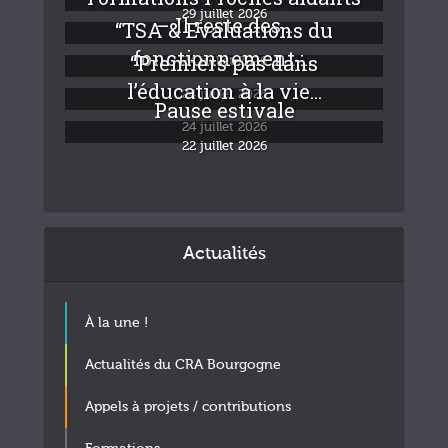
29 juillet 2026
– Il reste des...
“TSA & Evaluations du
fonctionnement :...
“Premiers pas dans
24 juillet 2026
l’éducation à la vie...
24 juillet 2026
Pause estivale
24 juillet 2026
22 juillet 2026
Actualités
À la une !
Actualités du CRA Bourgogne
Appels à projets / contributions