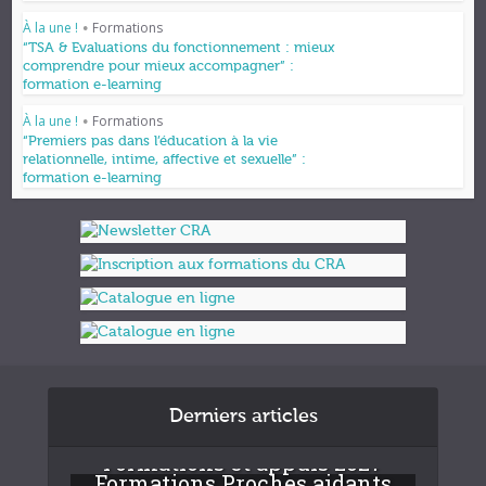
À la une !
Formations
•
“TSA & Evaluations du fonctionnement : mieux
comprendre pour mieux accompagner” :
formation e-learning
À la une !
Formations
•
“Premiers pas dans l’éducation à la vie
relationnelle, intime, affective et sexuelle” :
formation e-learning
Derniers articles
Formations et appuis 2027
Formations Proches aidants