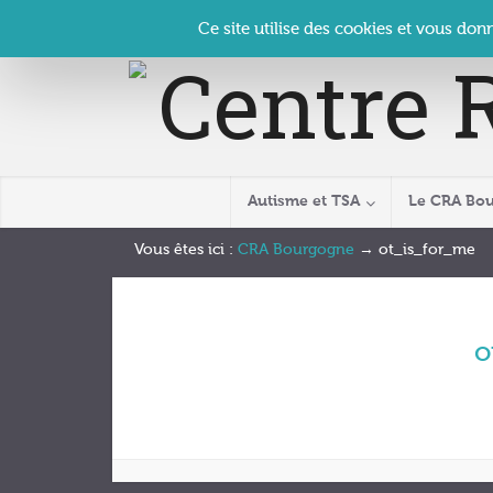
Panneau de gestion des cookies
Accueil
Contact
Se connecter
| CRA Bourgogne –
Ce site utilise des cookies et vous don
Autisme et TSA
Le CRA Bo
Vous êtes ici :
CRA Bourgogne
→
ot_is_for_me
o