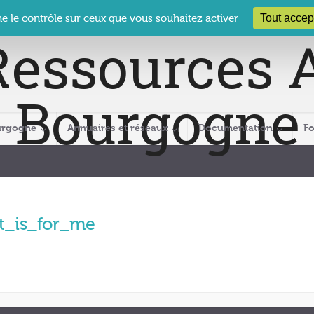
 Le Clos des Présidents – 19-21 rue Coty – 21 000 DIJON
cra@crabour
Tout accep
ne le contrôle sur ceux que vous souhaitez activer
urgogne
Annuaires et réseaux
Documentation
F
t_is_for_me