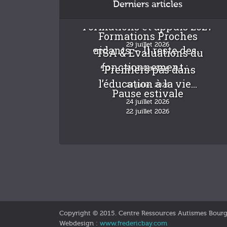
Derniers articles
Formations et appuis 2027
Formations Proches
29 juillet 2026
aidants – Il reste des...
“TSA & Evaluations du
fonctionnement :...
“Premiers pas dans
24 juillet 2026
l’éducation à la vie...
24 juillet 2026
Pause estivale
24 juillet 2026
22 juillet 2026
Copyright © 2015. Centre Ressources Autismes Bour
Webdesign :
www.fredericbay.com