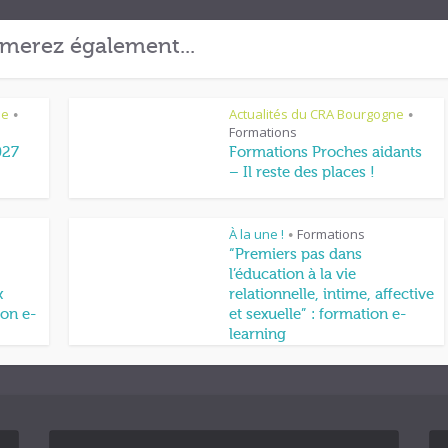
merez également...
ne
Actualités du CRA Bourgogne
•
•
Formations
027
Formations Proches aidants
– Il reste des places !
À la une !
Formations
•
“Premiers pas dans
l’éducation à la vie
x
relationnelle, intime, affective
on e-
et sexuelle” : formation e-
learning