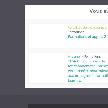
Vous ai
Actualités du CRA Bourgog
Formations
Formations et appuis 2
À la une !
Formations
•
“TSA & Evaluations du
fonctionnement : mieux
comprendre pour mieu
accompagner” : formati
learning