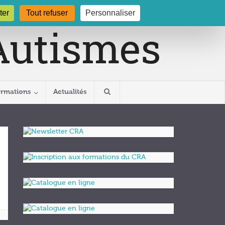
gogne.org
03 80 29 54 19
ter
Tout refuser
Personnaliser
ormations
Actualités