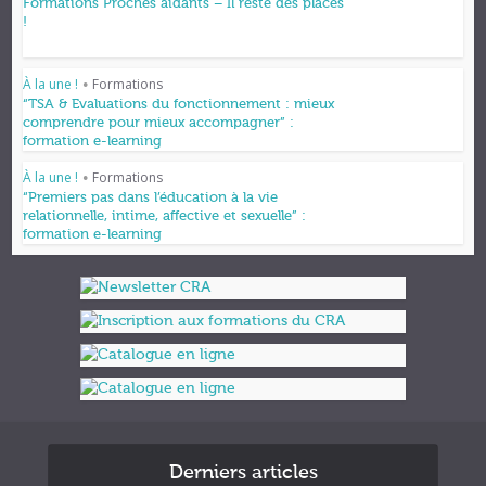
Formations Proches aidants – Il reste des places
!
À la une !
Formations
•
“TSA & Evaluations du fonctionnement : mieux
comprendre pour mieux accompagner” :
formation e-learning
À la une !
Formations
•
“Premiers pas dans l’éducation à la vie
relationnelle, intime, affective et sexuelle” :
formation e-learning
Derniers articles