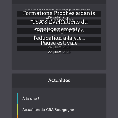
Formations et appuis 2027
Formations Proches aidants
29 juillet 2026
– Il reste des...
“TSA & Evaluations du
fonctionnement :...
“Premiers pas dans
24 juillet 2026
l’éducation à la vie...
24 juillet 2026
Pause estivale
24 juillet 2026
22 juillet 2026
Actualités
À la une !
Actualités du CRA Bourgogne