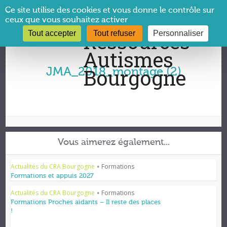
Panneau de gestion des cookies
Ce site utilise des cookies et vous donne le contrôle sur
ceux que vous souhaitez activer
Tout accepter
Tout refuser
Personnaliser
Vous êtes ici :
CRA Bourgogne
→
JMA_2018_montage (2)
JMA_2018_montage (2)
Vous aimerez également...
Actualités du CRA Bourgogne
Formations
•
Formations et appuis 2027
Actualités du CRA Bourgogne
Formations
•
Formations Proches aidants – Il reste des places
!