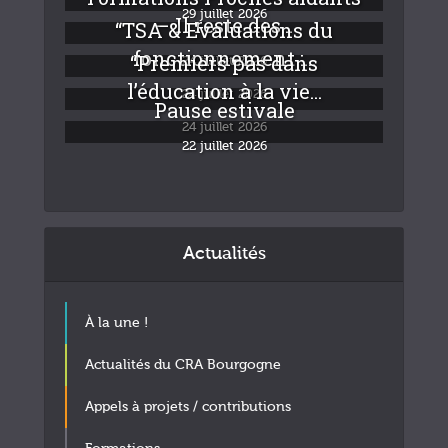
29 juillet 2026
– Il reste des...
“TSA & Evaluations du
fonctionnement :...
“Premiers pas dans
24 juillet 2026
l’éducation à la vie...
24 juillet 2026
Pause estivale
24 juillet 2026
22 juillet 2026
Actualités
À la une !
Actualités du CRA Bourgogne
Appels à projets / contributions