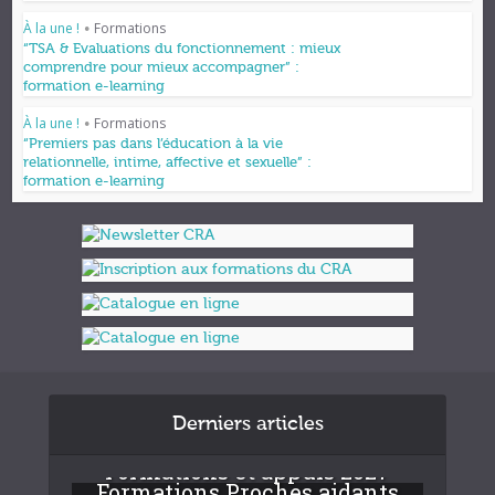
À la une !
Formations
•
“TSA & Evaluations du fonctionnement : mieux
comprendre pour mieux accompagner” :
formation e-learning
À la une !
Formations
•
“Premiers pas dans l’éducation à la vie
relationnelle, intime, affective et sexuelle” :
formation e-learning
Derniers articles
Formations et appuis 2027
Formations Proches aidants