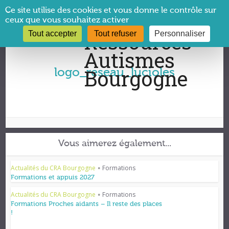
Panneau de gestion des cookies
Ce site utilise des cookies et vous donne le contrôle sur
ceux que vous souhaitez activer
Tout accepter
Tout refuser
Personnaliser
Vous êtes ici :
CRA Bourgogne
→
logo_reseau_lucioles
logo_reseau_lucioles
Vous aimerez également...
Actualités du CRA Bourgogne
Formations
•
Formations et appuis 2027
Actualités du CRA Bourgogne
Formations
•
Formations Proches aidants – Il reste des places
!