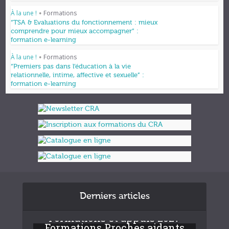
À la une !
Formations
•
“TSA & Evaluations du fonctionnement : mieux
comprendre pour mieux accompagner” :
formation e-learning
À la une !
Formations
•
“Premiers pas dans l’éducation à la vie
relationnelle, intime, affective et sexuelle” :
formation e-learning
Derniers articles
Formations et appuis 2027
Formations Proches aidants