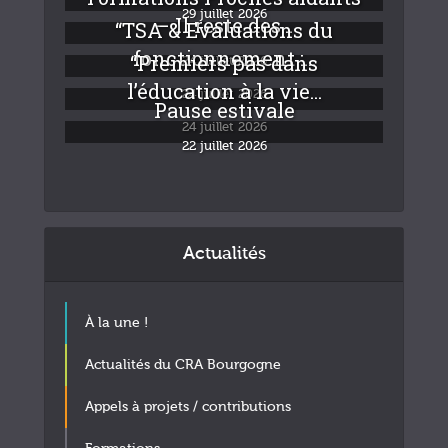
29 juillet 2026
– Il reste des...
“TSA & Evaluations du
fonctionnement :...
“Premiers pas dans
24 juillet 2026
l’éducation à la vie...
24 juillet 2026
Pause estivale
24 juillet 2026
22 juillet 2026
Actualités
À la une !
Actualités du CRA Bourgogne
Appels à projets / contributions