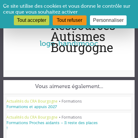
Panneau de gestion des cookies
Ce site utilise des cookies et vous donne le contrôle sur
ceux que vous souhaitez activer
Tout accepter
Tout refuser
Personnaliser
Vous êtes ici :
CRA Bourgogne
→
logo-handimooc
logo-handimooc
Vous aimerez également...
Actualités du CRA Bourgogne
Formations
•
Formations et appuis 2027
Actualités du CRA Bourgogne
Formations
•
Formations Proches aidants – Il reste des places
!