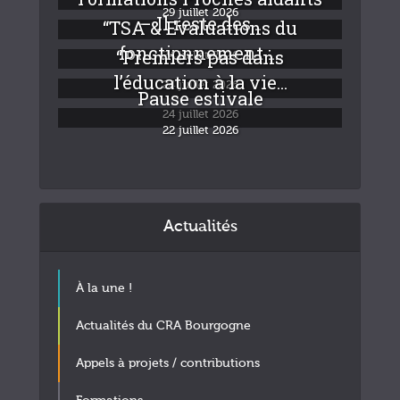
29 juillet 2026
– Il reste des...
“TSA & Evaluations du
fonctionnement :...
“Premiers pas dans
24 juillet 2026
l’éducation à la vie...
24 juillet 2026
Pause estivale
24 juillet 2026
22 juillet 2026
Actualités
À la une !
Actualités du CRA Bourgogne
Appels à projets / contributions