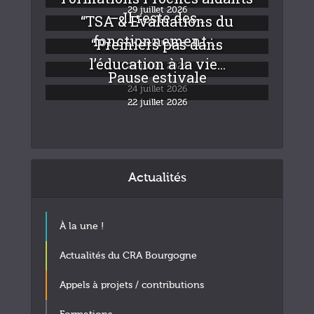
29 juillet 2026
– Il reste des...
“TSA & Evaluations du
fonctionnement :...
“Premiers pas dans
24 juillet 2026
l’éducation à la vie...
24 juillet 2026
Pause estivale
24 juillet 2026
22 juillet 2026
Actualités
À la une !
Actualités du CRA Bourgogne
Appels à projets / contributions