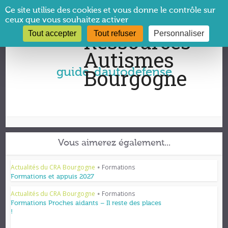
Panneau de gestion des cookies
Ce site utilise des cookies et vous donne le contrôle sur
ceux que vous souhaitez activer
Tout accepter
Tout refuser
Personnaliser
Vous êtes ici :
CRA Bourgogne
→
guide-dautodefense
guide-dautodefense
Vous aimerez également...
Actualités du CRA Bourgogne
Formations
•
Formations et appuis 2027
Actualités du CRA Bourgogne
Formations
•
Formations Proches aidants – Il reste des places
!