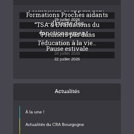
Formations et appuis 2027
Formations Proches aidants
29 juillet 2026
– Il reste des...
“TSA & Evaluations du
fonctionnement :...
“Premiers pas dans
24 juillet 2026
l’éducation à la vie...
24 juillet 2026
Pause estivale
24 juillet 2026
22 juillet 2026
Actualités
À la une !
Actualités du CRA Bourgogne