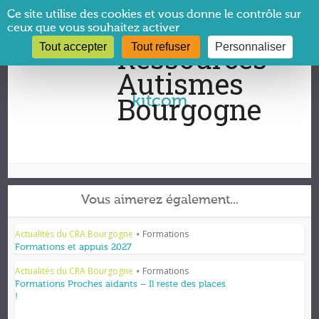
Panneau de gestion des cookies
Ce site utilise des cookies et vous donne le contrôle sur
ceux que vous souhaitez activer
Tout accepter
Tout refuser
Personnaliser
Vous êtes ici :
CRA Bourgogne
→
kitcom
kitcom
Vous aimerez également...
Actualités du CRA Bourgogne
Formations
•
Formations et appuis 2027
Actualités du CRA Bourgogne
Formations
•
Formations Proches aidants – Il reste des places
!