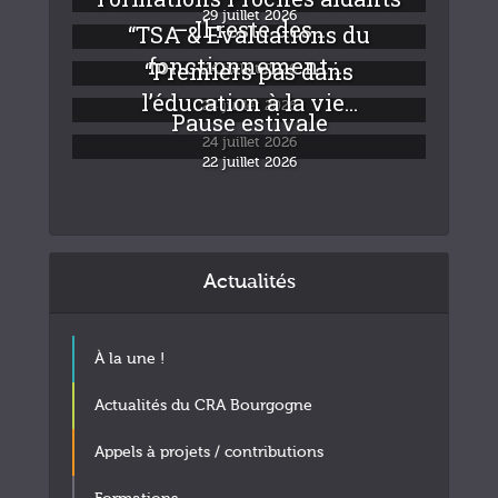
29 juillet 2026
– Il reste des...
“TSA & Evaluations du
fonctionnement :...
“Premiers pas dans
24 juillet 2026
l’éducation à la vie...
24 juillet 2026
Pause estivale
24 juillet 2026
22 juillet 2026
Actualités
À la une !
Actualités du CRA Bourgogne
Appels à projets / contributions