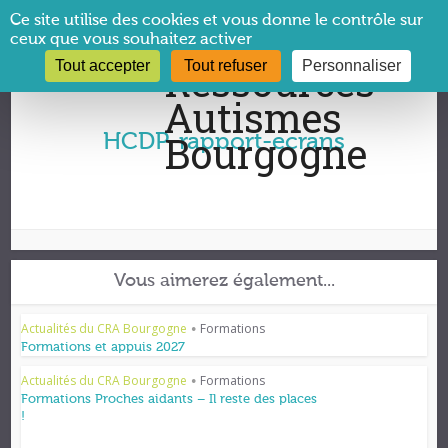
Panneau de gestion des cookies
Ce site utilise des cookies et vous donne le contrôle sur
ceux que vous souhaitez activer
Tout accepter
Tout refuser
Personnaliser
Vous êtes ici :
CRA Bourgogne
→
HCDP-rapport-ecrans
HCDP-rapport-ecrans
Vous aimerez également...
Actualités du CRA Bourgogne
Formations
•
Formations et appuis 2027
Actualités du CRA Bourgogne
Formations
•
Formations Proches aidants – Il reste des places
!