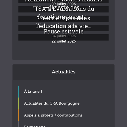
29 juillet 2026
– Il reste des...
“TSA & Evaluations du
fonctionnement :...
“Premiers pas dans
24 juillet 2026
l’éducation à la vie...
24 juillet 2026
Pause estivale
24 juillet 2026
22 juillet 2026
Actualités
À la une !
Actualités du CRA Bourgogne
Appels à projets / contributions