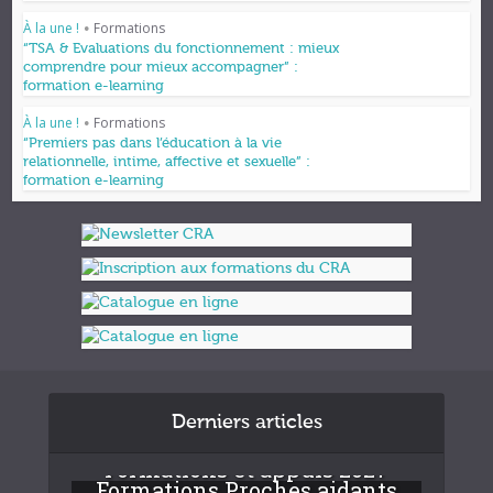
À la une !
Formations
•
“TSA & Evaluations du fonctionnement : mieux
comprendre pour mieux accompagner” :
formation e-learning
À la une !
Formations
•
“Premiers pas dans l’éducation à la vie
relationnelle, intime, affective et sexuelle” :
formation e-learning
Derniers articles
Formations et appuis 2027
Formations Proches aidants