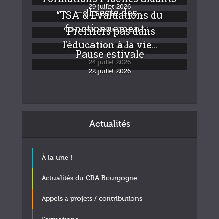
29 juillet 2026
– Il reste des...
“TSA & Evaluations du
fonctionnement :...
“Premiers pas dans
24 juillet 2026
l’éducation à la vie...
24 juillet 2026
Pause estivale
24 juillet 2026
22 juillet 2026
Actualités
À la une !
Actualités du CRA Bourgogne
Appels à projets / contributions