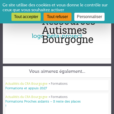
Panneau de gestion des cookies
Ce site utilise des cookies et vous donne le contrôle sur
ceux que vous souhaitez activer
Tout accepter
Tout refuser
Personnaliser
Vous êtes ici :
CRA Bourgogne
→
logo-beta-project
logo-beta-project
Vous aimerez également...
Actualités du CRA Bourgogne
Formations
•
Formations et appuis 2027
Actualités du CRA Bourgogne
Formations
•
Formations Proches aidants – Il reste des places
!