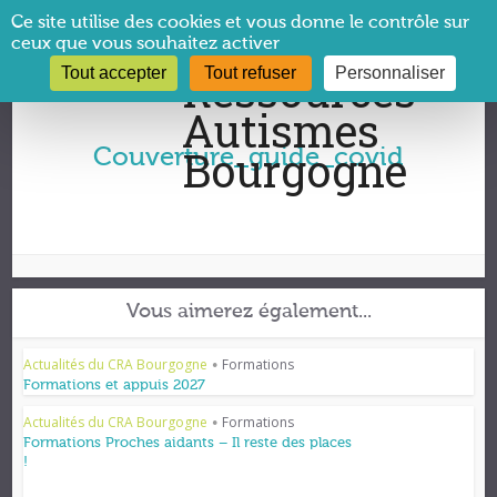
Panneau de gestion des cookies
Ce site utilise des cookies et vous donne le contrôle sur
ceux que vous souhaitez activer
Tout accepter
Tout refuser
Personnaliser
Vous êtes ici :
CRA Bourgogne
→
Couverture_guide_covid
Couverture_guide_covid
Vous aimerez également...
Actualités du CRA Bourgogne
Formations
•
Formations et appuis 2027
Actualités du CRA Bourgogne
Formations
•
Formations Proches aidants – Il reste des places
!