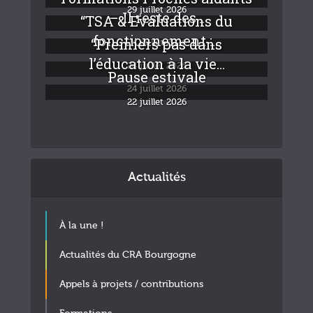
29 juillet 2026
– Il reste des...
“TSA & Evaluations du
fonctionnement :...
“Premiers pas dans
24 juillet 2026
l’éducation à la vie...
24 juillet 2026
Pause estivale
24 juillet 2026
22 juillet 2026
Actualités
À la une !
Actualités du CRA Bourgogne
Appels à projets / contributions