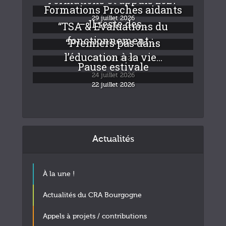
Formations Proches aidants
29 juillet 2026
– Il reste des...
“TSA & Evaluations du
fonctionnement :...
“Premiers pas dans
24 juillet 2026
l’éducation à la vie...
24 juillet 2026
Pause estivale
24 juillet 2026
22 juillet 2026
Actualités
À la une !
Actualités du CRA Bourgogne
Appels à projets / contributions