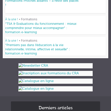
Formations Proches aidants – Il reste des places
!
À la une !
Formations
•
“TSA & Evaluations du fonctionnement : mieux
comprendre pour mieux accompagner” :
formation e-learning
À la une !
Formations
•
“Premiers pas dans l’éducation à la vie
relationnelle, intime, affective et sexuelle” :
formation e-learning
Derniers articles