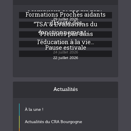
Formations et appuis 2027
Formations Proches aidants
29 juillet 2026
– Il reste des...
“TSA & Evaluations du
fonctionnement :...
“Premiers pas dans
24 juillet 2026
l’éducation à la vie...
24 juillet 2026
Pause estivale
24 juillet 2026
22 juillet 2026
Actualités
À la une !
Actualités du CRA Bourgogne