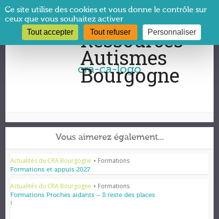
Panneau de gestion des cookies
Ce site utilise des cookies et vous donne le contrôle sur
ceux que vous souhaitez activer
Tout accepter
Tout refuser
Personnaliser
Vous êtes ici :
CRA Bourgogne
→
cra-ca-logo
cra-ca-logo
Vous aimerez également...
Actualités du CRA Bourgogne
Formations
•
Formations et appuis 2027
Actualités du CRA Bourgogne
Formations
•
Formations Proches aidants – Il reste des places
!