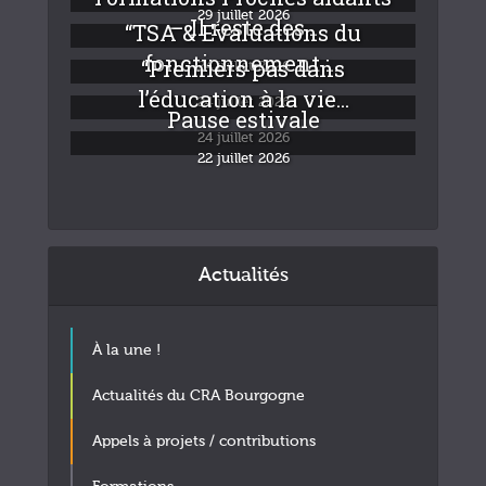
29 juillet 2026
– Il reste des...
“TSA & Evaluations du
fonctionnement :...
“Premiers pas dans
24 juillet 2026
l’éducation à la vie...
24 juillet 2026
Pause estivale
24 juillet 2026
22 juillet 2026
Actualités
À la une !
Actualités du CRA Bourgogne
Appels à projets / contributions