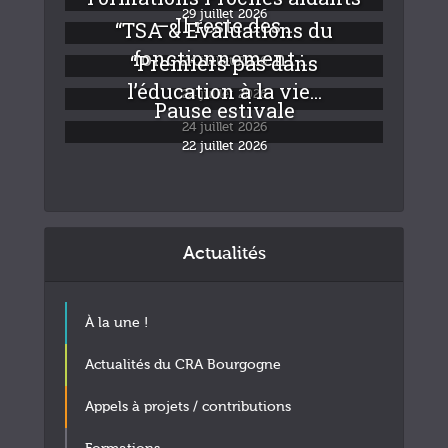
29 juillet 2026
– Il reste des...
“TSA & Evaluations du
fonctionnement :...
“Premiers pas dans
24 juillet 2026
l’éducation à la vie...
24 juillet 2026
Pause estivale
24 juillet 2026
22 juillet 2026
Actualités
À la une !
Actualités du CRA Bourgogne
Appels à projets / contributions