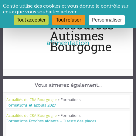
Panneau de gestion des cookies
Ce site utilise des cookies et vous donne le contrôle sur
ceux que vous souhaitez activer
Tout accepter
Tout refuser
Personnaliser
Vous êtes ici :
CRA Bourgogne
→
alimentation
alimentation
Vous aimerez également...
Actualités du CRA Bourgogne
Formations
•
Formations et appuis 2027
Actualités du CRA Bourgogne
Formations
•
Formations Proches aidants – Il reste des places
!