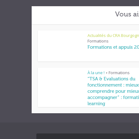
Vous ai
Actualités du CRA Bourgog
Formations
Formations et appuis 2
À la une !
Formations
•
“TSA & Evaluations du
fonctionnement : mieux
comprendre pour mieu
accompagner” : formati
learning