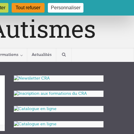
gogne.org
03 80 29 54 19
ter
Tout refuser
Personnaliser
ormations
Actualités