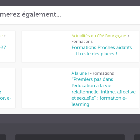
merez également...
ne
Actualités du CRA Bourgogne
•
•
Formations
027
Formations Proches aidants
– Il reste des places !
À la une !
Formations
•
“Premiers pas dans
l’éducation à la vie
x
relationnelle, intime, affective
on e-
et sexuelle” : formation e-
learning