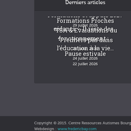
Derniers articles
Formations et appuis 2027
Formations Proches
29 juillet 2026
aidants – Il reste des...
“TSA & Evaluations du
fonctionnement :...
“Premiers pas dans
24 juillet 2026
l’éducation à la vie...
24 juillet 2026
Pause estivale
24 juillet 2026
22 juillet 2026
Copyright © 2015. Centre Ressources Autismes Bour
Webdesign :
www.fredericbay.com