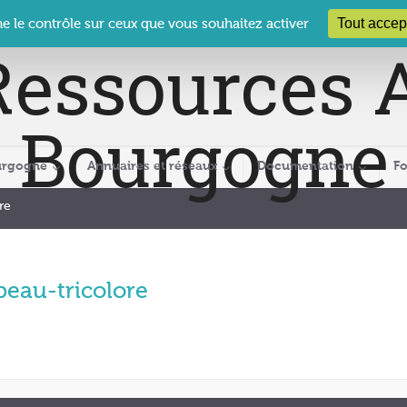
 Le Clos des Présidents – 19-21 rue Coty – 21 000 DIJON
cra@crabour
Tout accep
ne le contrôle sur ceux que vous souhaitez activer
urgogne
Annuaires et réseaux
Documentation
F
re
peau-tricolore