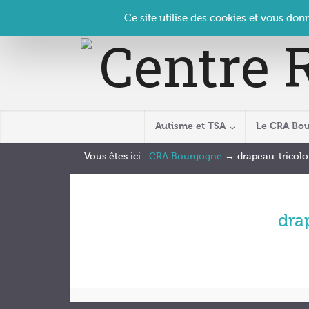
Panneau de gestion des cookies
Accueil
Contact
Se connecter
| CRA Bourgogne –
Ce site utilise des cookies et vous don
Autisme et TSA
Le CRA Bo
Vous êtes ici :
CRA Bourgogne
→
drapeau-tricolo
dra