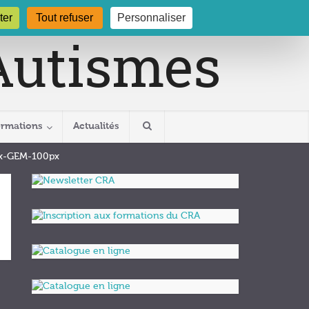
gogne.org
03 80 29 54 19
ter
Tout refuser
Personnaliser
ormations
Actualités
ux-GEM-100px