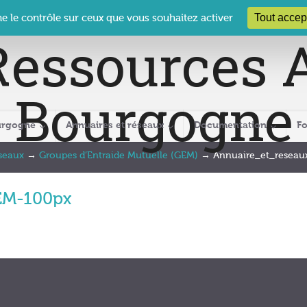
 Le Clos des Présidents – 19-21 rue Coty – 21 000 DIJON
cra@crabour
Tout accep
ne le contrôle sur ceux que vous souhaitez activer
urgogne
Annuaires et réseaux
Documentation
F
éseaux
→
Groupes d’Entraide Mutuelle (GEM)
→
Annuaire_et_resea
EM-100px