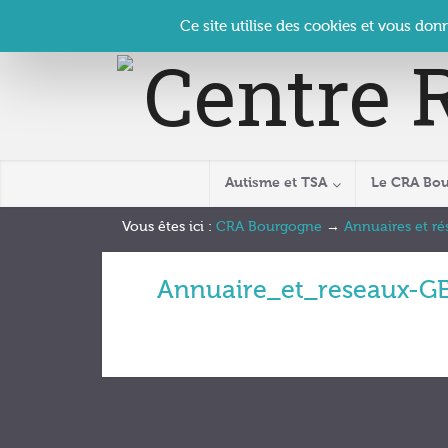
Panneau de gestion des cookies
Accueil
Contact
Se connecter
| CRA Bourgogne –
Ce site utilise des cookies et vous don
Autisme et TSA
Le CRA Bo
Vous êtes ici :
CRA Bourgogne
→
Annuaires et r
Annuaire_et_reseaux-G