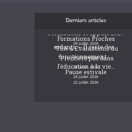
Derniers articles
Formations et appuis 2027
Formations Proches
29 juillet 2026
aidants – Il reste des...
“TSA & Evaluations du
fonctionnement :...
“Premiers pas dans
24 juillet 2026
l’éducation à la vie...
24 juillet 2026
Pause estivale
24 juillet 2026
22 juillet 2026