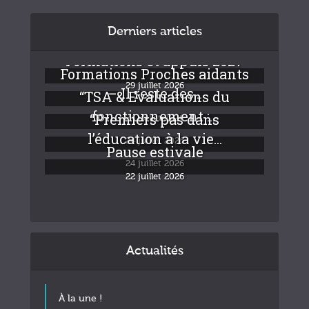
Derniers articles
Formations et appuis 2027
Formations Proches aidants
29 juillet 2026
– Il reste des...
“TSA & Evaluations du
fonctionnement :...
“Premiers pas dans
24 juillet 2026
l’éducation à la vie...
24 juillet 2026
Pause estivale
24 juillet 2026
22 juillet 2026
Actualités
À la une !