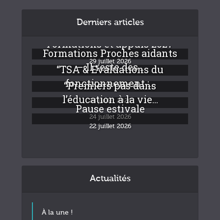
Derniers articles
Formations et appuis 2027
Formations Proches aidants
29 juillet 2026
– Il reste des...
“TSA & Evaluations du
fonctionnement :...
“Premiers pas dans
24 juillet 2026
l’éducation à la vie...
24 juillet 2026
Pause estivale
24 juillet 2026
22 juillet 2026
Actualités
À la une !