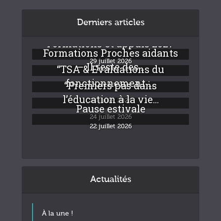
Derniers articles
Formations et appuis 2027
Formations Proches aidants
29 juillet 2026
– Il reste des...
“TSA & Evaluations du
fonctionnement :...
“Premiers pas dans
24 juillet 2026
l’éducation à la vie...
24 juillet 2026
Pause estivale
24 juillet 2026
22 juillet 2026
Actualités
À la une !