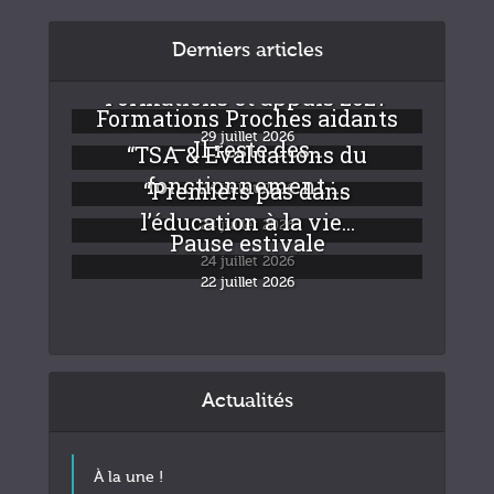
Derniers articles
Formations et appuis 2027
Formations Proches aidants
29 juillet 2026
– Il reste des...
“TSA & Evaluations du
fonctionnement :...
“Premiers pas dans
24 juillet 2026
l’éducation à la vie...
24 juillet 2026
Pause estivale
24 juillet 2026
22 juillet 2026
Actualités
À la une !