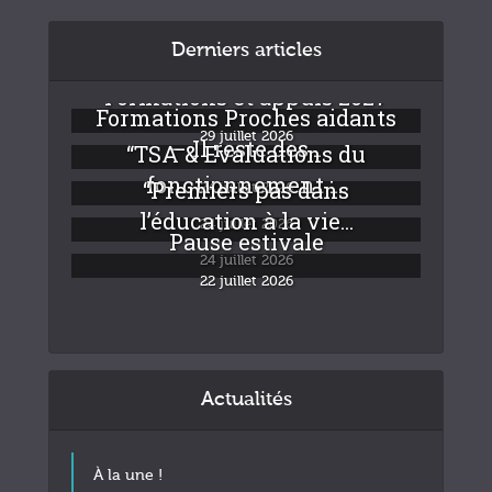
Derniers articles
Formations et appuis 2027
Formations Proches aidants
29 juillet 2026
– Il reste des...
“TSA & Evaluations du
fonctionnement :...
“Premiers pas dans
24 juillet 2026
l’éducation à la vie...
24 juillet 2026
Pause estivale
24 juillet 2026
22 juillet 2026
Actualités
À la une !