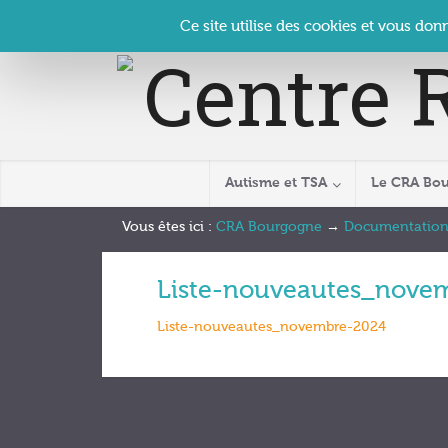
Panneau de gestion des cookies
Accueil
Contact
Se connecter
| CRA Bourgogne –
Ce site utilise des cookies et vous don
Autisme et TSA
Le CRA Bo
Vous êtes ici :
CRA Bourgogne
→
Documentatio
Liste-nouveautes_nove
Liste-nouveautes_novembre-2024