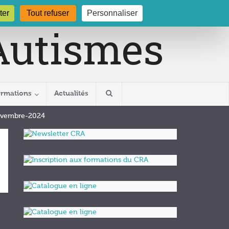
gogne.org
03 80 29 54 19
ter
Tout refuser
Personnaliser
ormations
Actualités
ovembre-2024