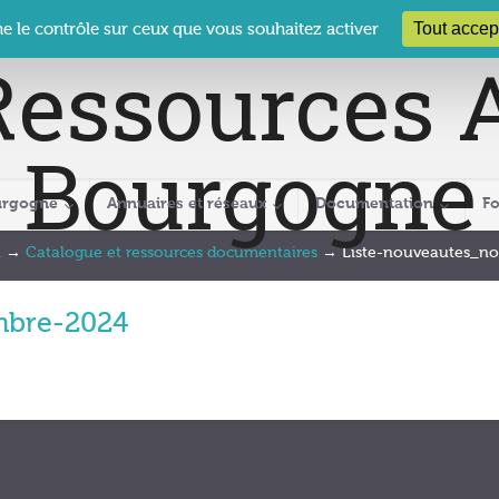
 Le Clos des Présidents – 19-21 rue Coty – 21 000 DIJON
cra@crabour
Tout accep
ne le contrôle sur ceux que vous souhaitez activer
urgogne
Annuaires et réseaux
Documentation
F
n
→
Catalogue et ressources documentaires
→
Liste-nouveautes_n
mbre-2024