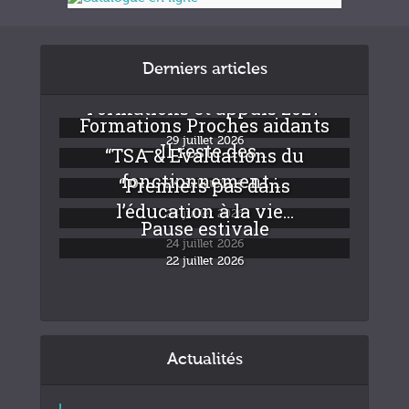
Derniers articles
Formations et appuis 2027
Formations Proches aidants
29 juillet 2026
– Il reste des...
“TSA & Evaluations du
fonctionnement :...
“Premiers pas dans
24 juillet 2026
l’éducation à la vie...
24 juillet 2026
Pause estivale
24 juillet 2026
22 juillet 2026
Actualités