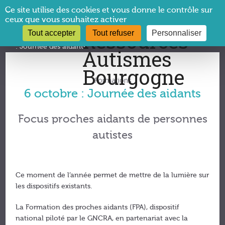
Panneau de gestion des cookies
Ce site utilise des cookies et vous donne le contrôle sur
ceux que vous souhaitez activer
Tout accepter
Tout refuser
Personnaliser
Vous êtes ici :
CRA Bourgogne
→
Formations
→
6 octobre
: Journée des aidants
Formations
6 octobre : Journée des aidants
Focus proches aidants de personnes
autistes
Ce moment de l’année permet de mettre de la lumière sur
les dispositifs existants.
La Formation des proches aidants (FPA), dispositif
national piloté par le GNCRA, en partenariat avec la