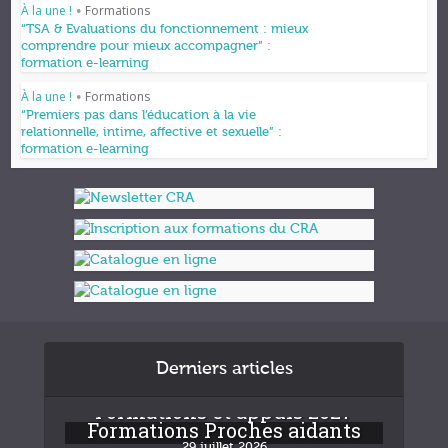
À la une !
Formations
•
“TSA & Evaluations du fonctionnement : mieux
comprendre pour mieux accompagner” :
formation e-learning
À la une !
Formations
•
“Premiers pas dans l’éducation à la vie
relationnelle, intime, affective et sexuelle” :
formation e-learning
Derniers articles
Formations et appuis 2027
Formations Proches aidants
29 juillet 2026