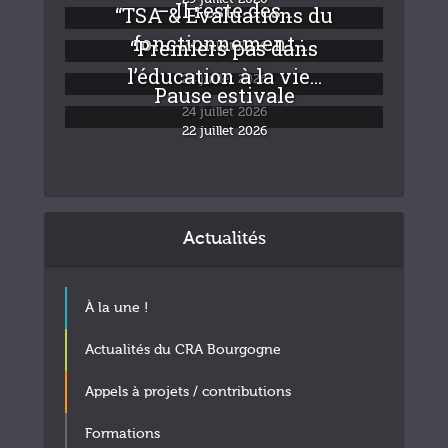
– Il reste des...
“TSA & Evaluations du
fonctionnement :...
“Premiers pas dans
24 juillet 2026
l’éducation à la vie...
24 juillet 2026
Pause estivale
24 juillet 2026
22 juillet 2026
Actualités
À la une !
Actualités du CRA Bourgogne
Appels à projets / contributions
Formations