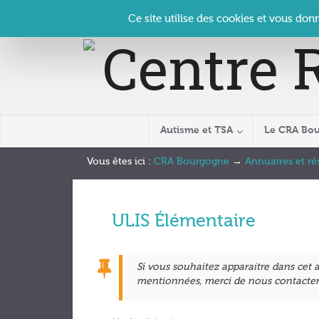
Panneau de gestion des cookies
Accueil
Contact
Se connecter
| CRA Bourgogne –
Ce site utilise des cookies et vous don
Autisme et TSA
Le CRA Bo
Vous êtes ici :
CRA Bourgogne
→
Annuaires et r
ULIS Élémentaire
Si vous souhaitez
apparaitre dans cet
mentionnées, merci de nous contacter 