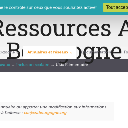
 Le Clos des Présidents – 19-21 rue Coty – 21 000 DIJON
cra@crabour
Tout accep
ne le contrôle sur ceux que vous souhaitez activer
urgogne
Annuaires et réseaux
Documentation
F
éseaux
→
Inclusion scolaire
→
ULIS Élémentaire
 annuaire ou apporter une modification aux informations
à l’adresse :
cra@crabourgogne.org