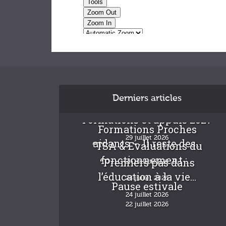
Derniers articles
Formations et appuis 2027
Formations Proches
29 juillet 2026
aidants – Il reste des...
“TSA & Evaluations du
fonctionnement :...
“Premiers pas dans
24 juillet 2026
l’éducation à la vie...
24 juillet 2026
Pause estivale
24 juillet 2026
22 juillet 2026