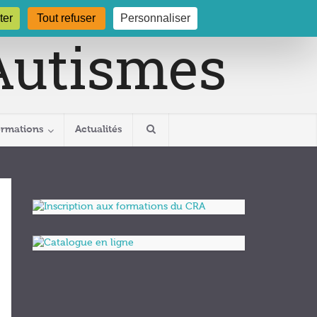
gogne.org
03 80 29 54 19
ter
Tout refuser
Personnaliser
ormations
Actualités