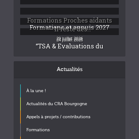
Formations Proches aidants
Formations et appuis 2027
– Il reste des...
29 juillet 2026
24 juillet 2026
“TSA & Evaluations du
fonctionnement :...
Pause estivale
“Premiers pas dans
l’éducation à la vie...
24 juillet 2026
22 juillet 2026
Actualités
24 juillet 2026
À la une !
Actualités du CRA Bourgogne
Appels à projets / contributions
Formations