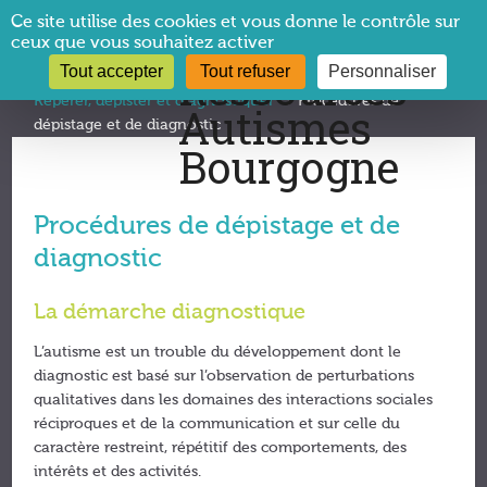
Panneau de gestion des cookies
Ce site utilise des cookies et vous donne le contrôle sur
ceux que vous souhaitez activer
Tout accepter
Tout refuser
Personnaliser
Vous êtes ici :
CRA Bourgogne
→
Autisme et TSA
→
Repérer, dépister et diagnostiquer
→
Procédures de
dépistage et de diagnostic
Procédures de dépistage et de
diagnostic
La démarche diagnostique
L’autisme est un trouble du développement dont le
diagnostic est basé sur l’observation de perturbations
qualitatives dans les domaines des interactions sociales
réciproques et de la communication et sur celle du
caractère restreint, répétitif des comportements, des
intérêts et des activités.