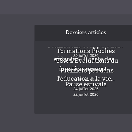
Derniers articles
Formations et appuis 2027
Formations Proches
29 juillet 2026
aidants – Il reste des...
“TSA & Evaluations du
fonctionnement :...
“Premiers pas dans
24 juillet 2026
l’éducation à la vie...
24 juillet 2026
Pause estivale
24 juillet 2026
22 juillet 2026