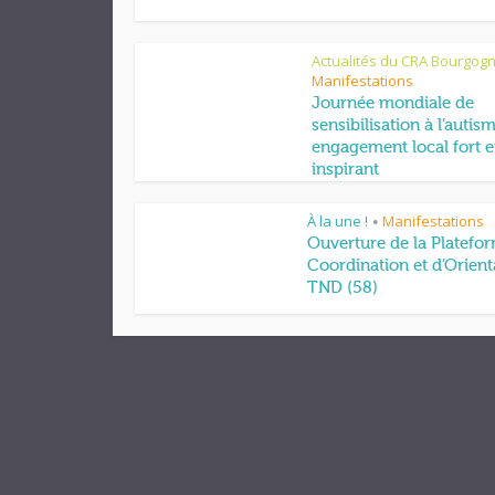
Actualités du CRA Bourgog
Manifestations
Journée mondiale de
sensibilisation à l’autis
engagement local fort e
inspirant
À la une !
Manifestations
•
Ouverture de la Platefo
Coordination et d’Orient
TND (58)