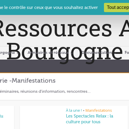
 Le Clos des Présidents – 19-21 rue Coty – 21 000 DIJON
cra@crabour
Tout accep
ne le contrôle sur ceux que vous souhaitez activer
urgogne
Annuaires et réseaux
Documentation
F
rie -Manifestations
séminaires, réunions d’information, rencontres…
À la une !
Manifestations
•
du
Les Spectacles Relax : la
culture pour tous