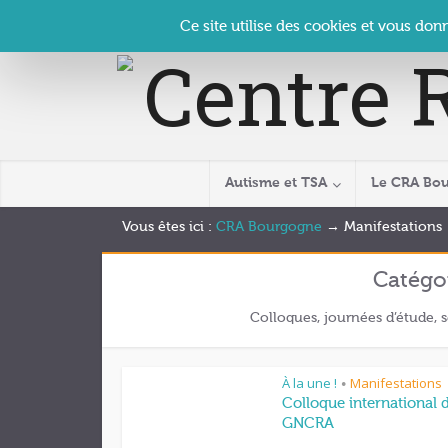
Panneau de gestion des cookies
Accueil
Contact
Se connecter
| CRA Bourgogne –
Ce site utilise des cookies et vous don
Autisme et TSA
Le CRA Bo
Vous êtes ici :
CRA Bourgogne
→
Manifestations
Catégo
Colloques, journées d’étude, 
À la une !
Manifestations
•
Colloque international 
GNCRA