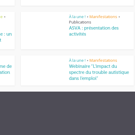
ne
À la une !
Manifestations
•
•
•
Publications
ASVA : présentation des
me : un
activités
t
À la une !
Manifestations
•
rme de
Webinaire “L’impact du
ation
spectre du trouble autistique
dans l’emploi”