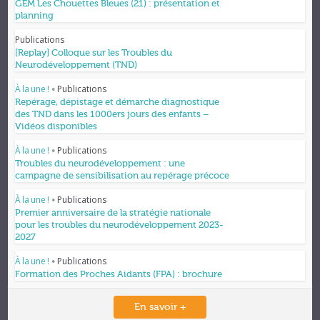
GEM Les Chouettes Bleues (21) : présentation et
planning
Publications
[Replay] Colloque sur les Troubles du
Neurodéveloppement (TND)
À la une !
Publications
•
Repérage, dépistage et démarche diagnostique
des TND dans les 1000ers jours des enfants –
Vidéos disponibles
À la une !
Publications
•
Troubles du neurodéveloppement : une
campagne de sensibilisation au repérage précoce
À la une !
Publications
•
Premier anniversaire de la stratégie nationale
pour les troubles du neurodéveloppement 2023-
2027
À la une !
Publications
•
Formation des Proches Aidants (FPA) : brochure
En savoir +