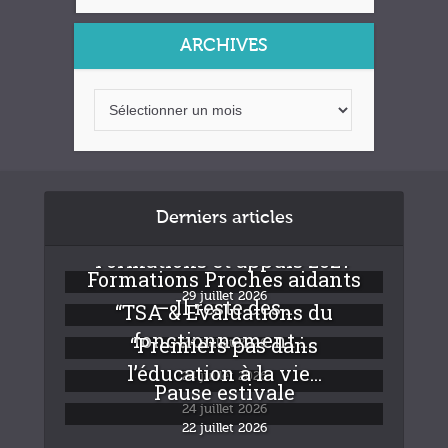
ARCHIVES
Derniers articles
Formations et appuis 2027
Formations Proches aidants
29 juillet 2026
– Il reste des...
“TSA & Evaluations du
fonctionnement :...
“Premiers pas dans
24 juillet 2026
l’éducation à la vie...
24 juillet 2026
Pause estivale
24 juillet 2026
22 juillet 2026