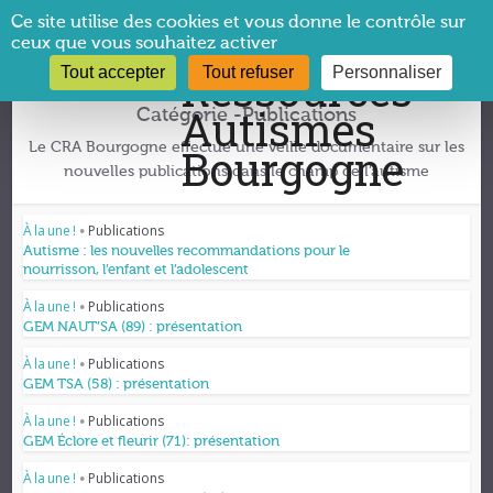
Panneau de gestion des cookies
Ce site utilise des cookies et vous donne le contrôle sur
ceux que vous souhaitez activer
Tout accepter
Tout refuser
Personnaliser
Vous êtes ici :
CRA Bourgogne
→
Publications
Catégorie -Publications
Le CRA Bourgogne effectue une veille documentaire sur les
nouvelles publications dans le champ de l’autisme
À la une !
Publications
•
Autisme : les nouvelles recommandations pour le
nourrisson, l’enfant et l’adolescent
À la une !
Publications
•
GEM NAUT’SA (89) : présentation
À la une !
Publications
•
GEM TSA (58) : présentation
À la une !
Publications
•
GEM Éclore et fleurir (71): présentation
À la une !
Publications
•