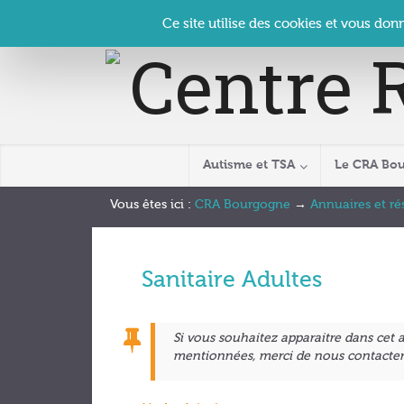
Panneau de gestion des cookies
Accueil
Contact
Se connecter
| CRA Bourgogne –
Ce site utilise des cookies et vous don
Autisme et TSA
Le CRA Bo
Vous êtes ici :
CRA Bourgogne
→
Annuaires et r
Sanitaire Adultes
Si vous souhaitez
apparaitre dans cet
mentionnées, merci de nous contacter 