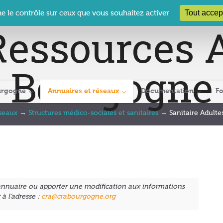
 Le Clos des Présidents – 19-21 rue Coty – 21 000 DIJON
cra@crabour
Tout accep
ne le contrôle sur ceux que vous souhaitez activer
urgogne
Annuaires et réseaux
Documentation
F
éseaux
→
Structures médico-sociales et sanitaires
→
Sanitaire Adulte
 annuaire ou apporter une modification aux informations
à l’adresse :
cra@crabourgogne.org