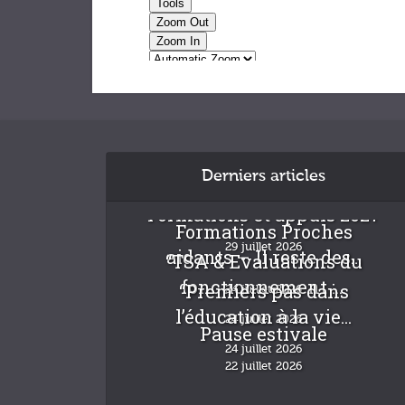
Derniers articles
Formations et appuis 2027
Formations Proches
29 juillet 2026
aidants – Il reste des...
“TSA & Evaluations du
fonctionnement :...
“Premiers pas dans
24 juillet 2026
l’éducation à la vie...
24 juillet 2026
Pause estivale
24 juillet 2026
22 juillet 2026