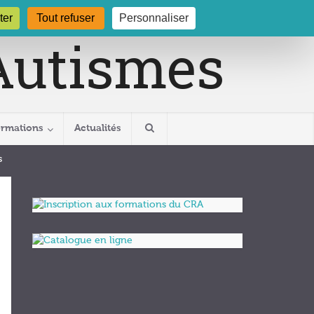
gogne.org
03 80 29 54 19
ter
Tout refuser
Personnaliser
ormations
Actualités
s