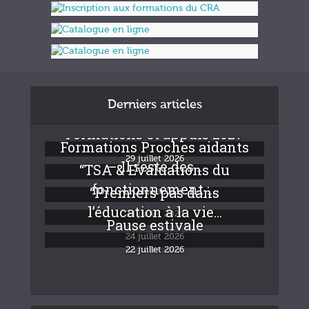
Derniers articles
Formations et appuis 2027
Formations Proches aidants
29 juillet 2026
– Il reste des...
“TSA & Evaluations du
fonctionnement :...
“Premiers pas dans
24 juillet 2026
l’éducation à la vie...
24 juillet 2026
Pause estivale
24 juillet 2026
22 juillet 2026