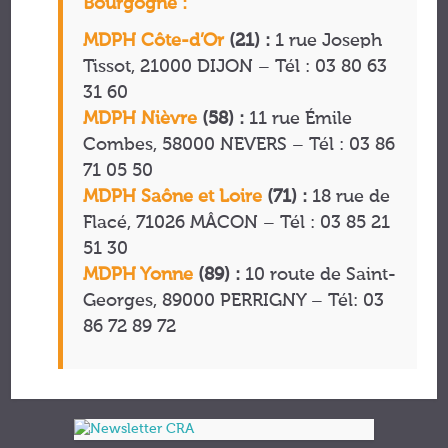
Bourgogne :
MDPH Côte-d’Or
(21) :
1 rue Joseph
Tissot, 21000 DIJON – Tél : 03 80 63
31 60
MDPH Nièvre
(58) :
11 rue Émile
Combes, 58000 NEVERS – Tél : 03 86
71 05 50
MDPH Saône et Loire
(71) :
18 rue de
Flacé, 71026 MÂCON – Tél : 03 85 21
51 30
MDPH Yonne
(89) :
10 route de Saint-
Georges, 89000 PERRIGNY – Tél: 03
86 72 89 72