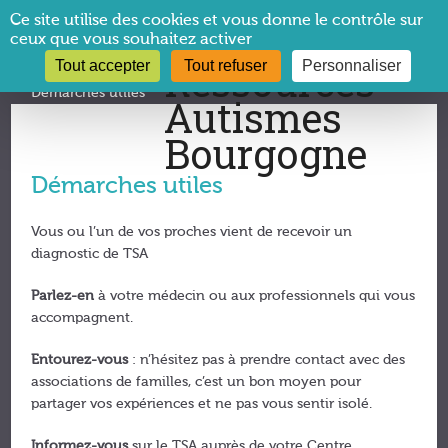
Panneau de gestion des cookies
Ce site utilise des cookies et vous donne le contrôle sur
ceux que vous souhaitez activer
Tout accepter
Tout refuser
Personnaliser
Vous êtes ici :
CRA Bourgogne
→
Autisme et TSA
→
Démarches utiles
Démarches utiles
Vous ou l’un de vos proches vient de recevoir un
diagnostic de TSA
Parlez-en
à votre médecin ou aux professionnels qui vous
accompagnent.
Entourez-vous
: n’hésitez pas à prendre contact avec des
associations de familles, c’est un bon moyen pour
partager vos expériences et ne pas vous sentir isolé.
Informez-vous
sur le TSA auprès de votre Centre