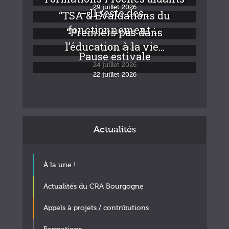
29 juillet 2026
– Il reste des...
“TSA & Evaluations du
fonctionnement :...
“Premiers pas dans
24 juillet 2026
l’éducation à la vie...
24 juillet 2026
Pause estivale
24 juillet 2026
22 juillet 2026
Actualités
À la une !
Actualités du CRA Bourgogne
Appels à projets / contributions