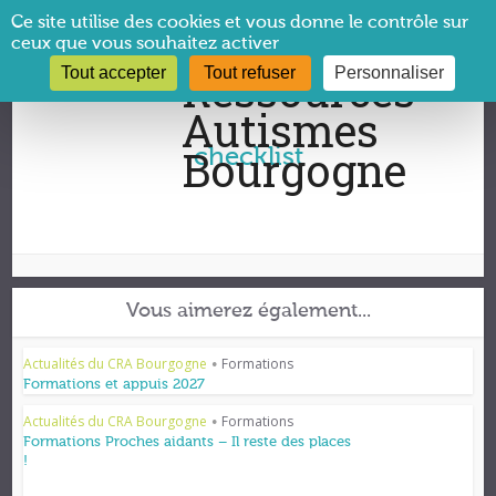
Panneau de gestion des cookies
Ce site utilise des cookies et vous donne le contrôle sur
ceux que vous souhaitez activer
Tout accepter
Tout refuser
Personnaliser
Vous êtes ici :
CRA Bourgogne
→
checklist
checklist
Vous aimerez également...
Actualités du CRA Bourgogne
Formations
•
Formations et appuis 2027
Actualités du CRA Bourgogne
Formations
•
Formations Proches aidants – Il reste des places
!