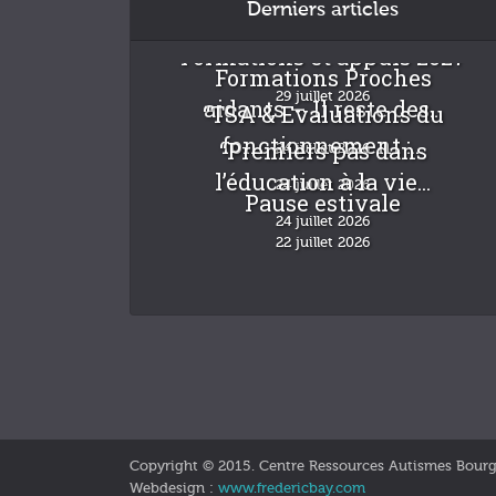
Derniers articles
Formations et appuis 2027
Formations Proches
29 juillet 2026
aidants – Il reste des...
“TSA & Evaluations du
fonctionnement :...
“Premiers pas dans
24 juillet 2026
l’éducation à la vie...
24 juillet 2026
Pause estivale
24 juillet 2026
22 juillet 2026
Copyright © 2015. Centre Ressources Autismes Bour
Webdesign :
www.fredericbay.com