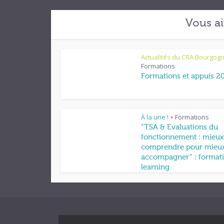
Vous ai
Actualités du CRA Bourgog
Formations
Formations et appuis 2
À la une !
Formations
•
“TSA & Evaluations du
fonctionnement : mieux
comprendre pour mieu
accompagner” : formati
learning