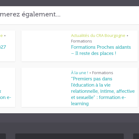
merez également...
ne
Actualités du CRA Bourgogne
•
•
Formations
027
Formations Proches aidants
– Il reste des places !
À la une !
Formations
•
“Premiers pas dans
l’éducation à la vie
x
relationnelle, intime, affective
on e-
et sexuelle” : formation e-
learning