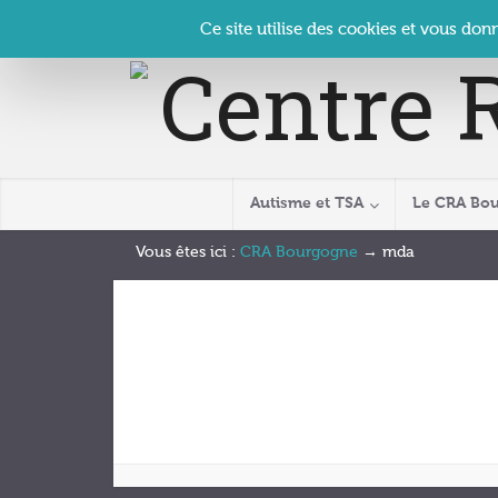
Panneau de gestion des cookies
Accueil
Contact
Se connecter
| CRA Bourgogne –
Ce site utilise des cookies et vous don
Autisme et TSA
Le CRA Bo
Vous êtes ici :
CRA Bourgogne
→
mda