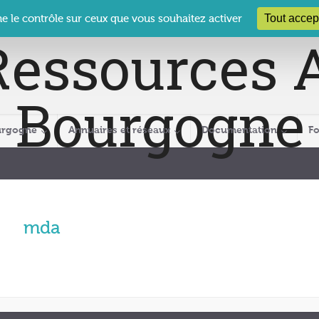
 Le Clos des Présidents – 19-21 rue Coty – 21 000 DIJON
cra@crabour
Tout accep
ne le contrôle sur ceux que vous souhaitez activer
urgogne
Annuaires et réseaux
Documentation
F
mda