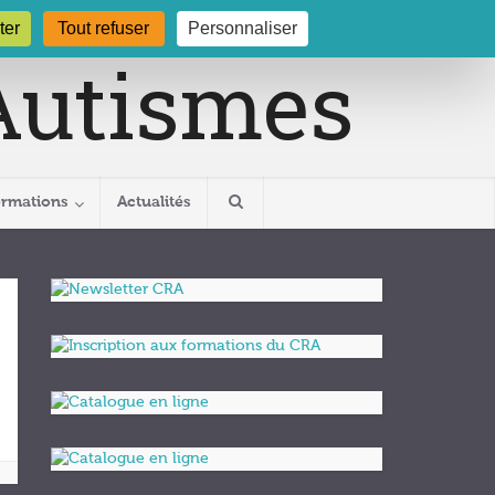
gogne.org
03 80 29 54 19
ter
Tout refuser
Personnaliser
ormations
Actualités