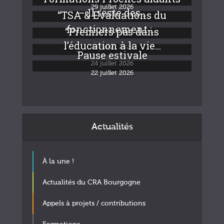
29 juillet 2026
– Il reste des...
“TSA & Evaluations du
fonctionnement :...
“Premiers pas dans
24 juillet 2026
l’éducation à la vie...
24 juillet 2026
Pause estivale
24 juillet 2026
22 juillet 2026
Actualités
À la une !
Actualités du CRA Bourgogne
Appels à projets / contributions