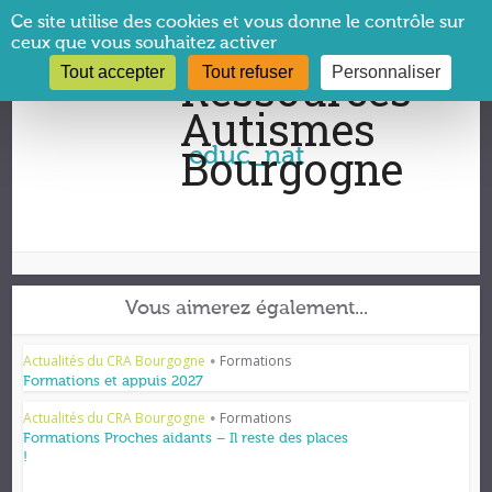
Panneau de gestion des cookies
Ce site utilise des cookies et vous donne le contrôle sur
ceux que vous souhaitez activer
Tout accepter
Tout refuser
Personnaliser
Vous êtes ici :
CRA Bourgogne
→
educ_nat
educ_nat
Vous aimerez également...
Actualités du CRA Bourgogne
Formations
•
Formations et appuis 2027
Actualités du CRA Bourgogne
Formations
•
Formations Proches aidants – Il reste des places
!