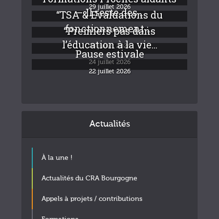
29 juillet 2026
– Il reste des...
“TSA & Evaluations du
fonctionnement :...
“Premiers pas dans
24 juillet 2026
l’éducation à la vie...
24 juillet 2026
Pause estivale
24 juillet 2026
22 juillet 2026
Actualités
À la une !
Actualités du CRA Bourgogne
Appels à projets / contributions