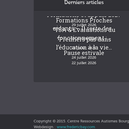
Derniers articles
Formations et appuis 2027
Formations Proches
29 juillet 2026
aidants – Il reste des...
“TSA & Evaluations du
fonctionnement :...
“Premiers pas dans
24 juillet 2026
l’éducation à la vie...
24 juillet 2026
Pause estivale
24 juillet 2026
22 juillet 2026
Copyright © 2015. Centre Ressources Autismes Bour
Webdesign :
www.fredericbay.com