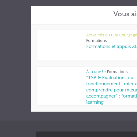
Vous ai
Actualités du CRA Bourgog
Formations
Formations et appuis 2
À la une !
Formations
•
“TSA & Evaluations du
fonctionnement : mieux
comprendre pour mieu
accompagner” : formati
learning