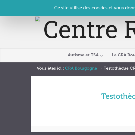
Panneau de gestion des cookies
Accueil
Contact
Se connecter
| CRA Bourgogne –
Ce site utilise des cookies et vous don
Autisme et TSA
Le CRA Bo
Vous êtes ici :
CRA Bourgogne
→
Testothèque C
Testothè