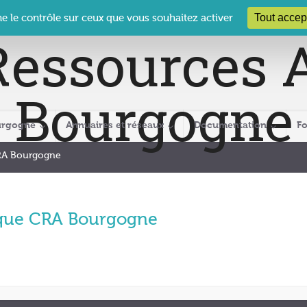
 Le Clos des Présidents – 19-21 rue Coty – 21 000 DIJON
cra@crabour
Tout accep
ne le contrôle sur ceux que vous souhaitez activer
urgogne
Annuaires et réseaux
Documentation
F
RA Bourgogne
que CRA Bourgogne