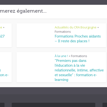
merez également...
ne
Actualités du CRA Bourgogne
•
•
Formations
027
Formations Proches aidants
– Il reste des places !
À la une !
Formations
•
“Premiers pas dans
l’éducation à la vie
x
relationnelle, intime, affective
on e-
et sexuelle” : formation e-
learning