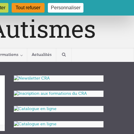
gogne.org
03 80 29 54 19
ter
Tout refuser
Personnaliser
ormations
Actualités