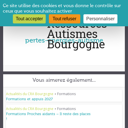
Panneau de gestion des cookies
Ce site utilise des cookies et vous donne le contrôle sur
ceux que vous souhaitez activer
Tout accepter
Tout refuser
Personnaliser
Vous êtes ici :
CRA Bourgogne
→
pertes-energies-autisme
pertes-energies-autisme
Vous aimerez également...
Actualités du CRA Bourgogne
Formations
•
Formations et appuis 2027
Actualités du CRA Bourgogne
Formations
•
Formations Proches aidants – Il reste des places
!