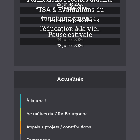
29 juillet 2026
– Il reste des...
“TSA & Evaluations du
fonctionnement :...
“Premiers pas dans
24 juillet 2026
l’éducation à la vie...
24 juillet 2026
Pause estivale
24 juillet 2026
22 juillet 2026
Actualités
À la une !
Actualités du CRA Bourgogne
Appels à projets / contributions