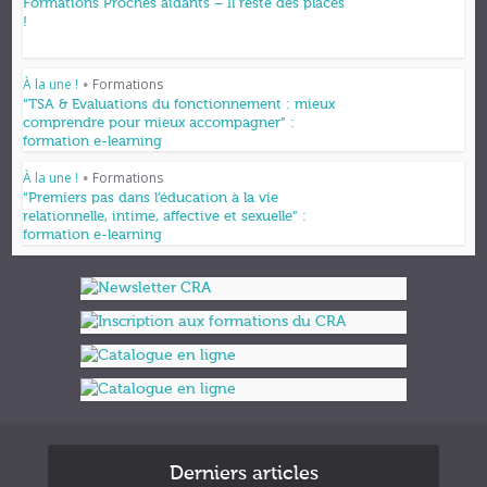
Formations Proches aidants – Il reste des places
!
À la une !
Formations
•
“TSA & Evaluations du fonctionnement : mieux
comprendre pour mieux accompagner” :
formation e-learning
À la une !
Formations
•
“Premiers pas dans l’éducation à la vie
relationnelle, intime, affective et sexuelle” :
formation e-learning
Derniers articles