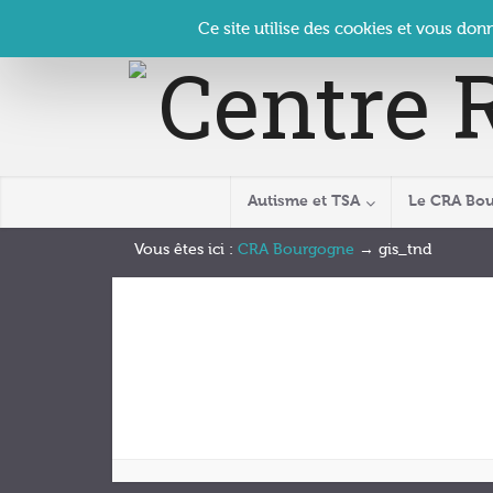
Panneau de gestion des cookies
Accueil
Contact
Se connecter
| CRA Bourgogne –
Ce site utilise des cookies et vous don
Autisme et TSA
Le CRA Bo
Vous êtes ici :
CRA Bourgogne
→
gis_tnd