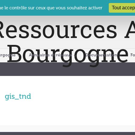
 Le Clos des Présidents – 19-21 rue Coty – 21 000 DIJON
cra@crabour
Tout accep
ne le contrôle sur ceux que vous souhaitez activer
urgogne
Annuaires et réseaux
Documentation
F
gis_tnd