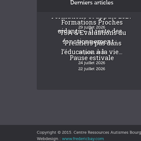
Derniers articles
Formations et appuis 2027
Formations Proches
29 juillet 2026
aidants – Il reste des...
“TSA & Evaluations du
fonctionnement :...
“Premiers pas dans
24 juillet 2026
l’éducation à la vie...
24 juillet 2026
Pause estivale
24 juillet 2026
22 juillet 2026
Copyright © 2015. Centre Ressources Autismes Bour
Webdesign :
www.fredericbay.com