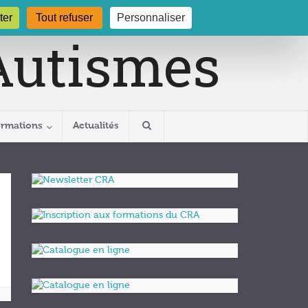
gogne.org
03 80 29 54 19
ter
Tout refuser
Personnaliser
ormations
Actualités