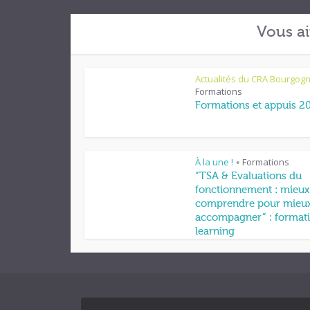
Vous ai
Actualités du CRA Bourgog
Formations
Formations et appuis 2
À la une !
Formations
•
“TSA & Evaluations du
fonctionnement : mieux
comprendre pour mieu
accompagner” : formati
learning