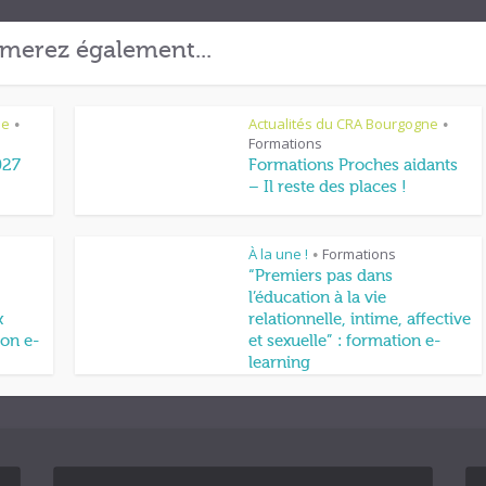
merez également...
ne
Actualités du CRA Bourgogne
•
•
Formations
027
Formations Proches aidants
– Il reste des places !
À la une !
Formations
•
“Premiers pas dans
l’éducation à la vie
x
relationnelle, intime, affective
on e-
et sexuelle” : formation e-
learning