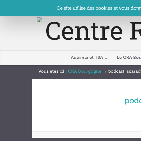
Panneau de gestion des cookies
Accueil
Contact
Se connecter
| CRA Bourgogne –
Ce site utilise des cookies et vous don
Autisme et TSA
Le CRA Bo
Vous êtes ici :
CRA Bourgogne
→
podcast_sparad
pod