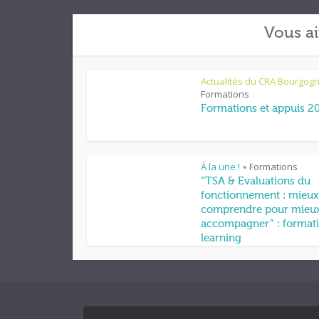
Vous ai
Actualités du CRA Bourgog
Formations
Formations et appuis 2
À la une !
Formations
•
“TSA & Evaluations du
fonctionnement : mieux
comprendre pour mieu
accompagner” : formati
learning