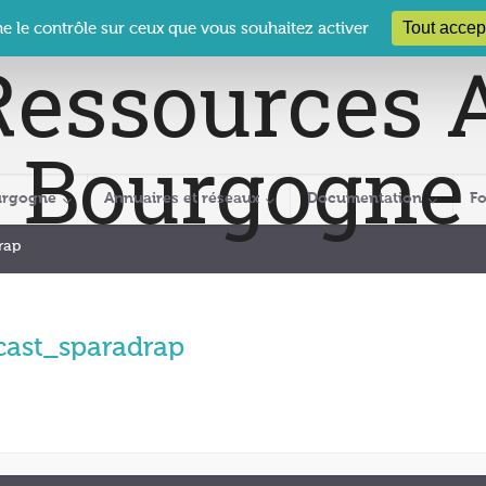
 Le Clos des Présidents – 19-21 rue Coty – 21 000 DIJON
cra@crabour
Tout accep
ne le contrôle sur ceux que vous souhaitez activer
urgogne
Annuaires et réseaux
Documentation
F
rap
cast_sparadrap