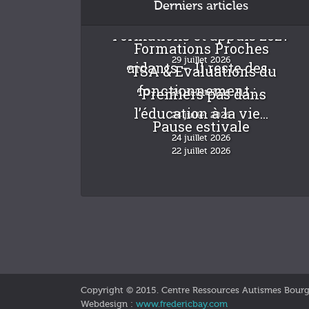
Derniers articles
Formations et appuis 2027
Formations Proches
29 juillet 2026
aidants – Il reste des...
“TSA & Evaluations du
fonctionnement :...
“Premiers pas dans
24 juillet 2026
l’éducation à la vie...
24 juillet 2026
Pause estivale
24 juillet 2026
22 juillet 2026
Copyright © 2015. Centre Ressources Autismes Bour
Webdesign :
www.fredericbay.com