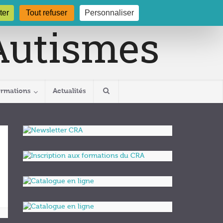
gogne.org
03 80 29 54 19
ter
Tout refuser
Personnaliser
ormations
Actualités