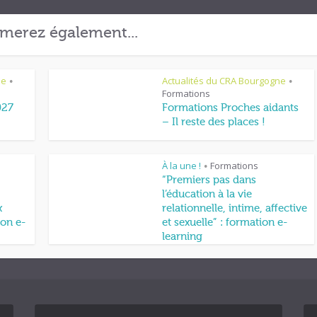
merez également...
ne
Actualités du CRA Bourgogne
•
•
Formations
027
Formations Proches aidants
– Il reste des places !
À la une !
Formations
•
“Premiers pas dans
l’éducation à la vie
x
relationnelle, intime, affective
on e-
et sexuelle” : formation e-
learning