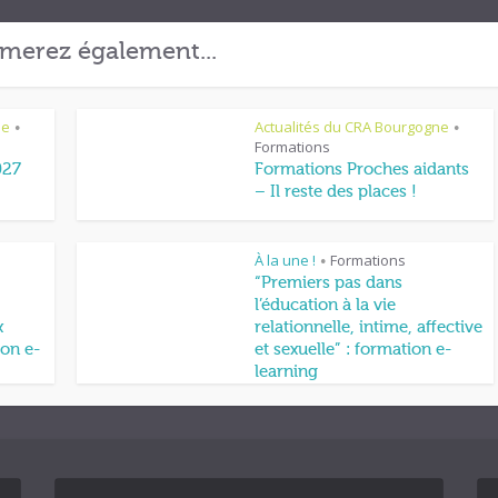
merez également...
ne
Actualités du CRA Bourgogne
•
•
Formations
027
Formations Proches aidants
– Il reste des places !
À la une !
Formations
•
“Premiers pas dans
l’éducation à la vie
x
relationnelle, intime, affective
on e-
et sexuelle” : formation e-
learning