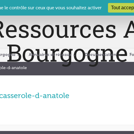
 Le Clos des Présidents – 19-21 rue Coty – 21 000 DIJON
cra@crabour
Tout accep
ne le contrôle sur ceux que vous souhaitez activer
urgogne
Annuaires et réseaux
Documentation
F
role-d-anatole
-casserole-d-anatole