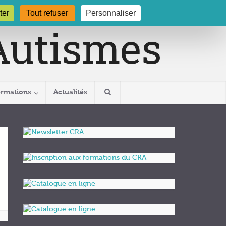
gogne.org
03 80 29 54 19
ter
Tout refuser
Personnaliser
ormations
Actualités