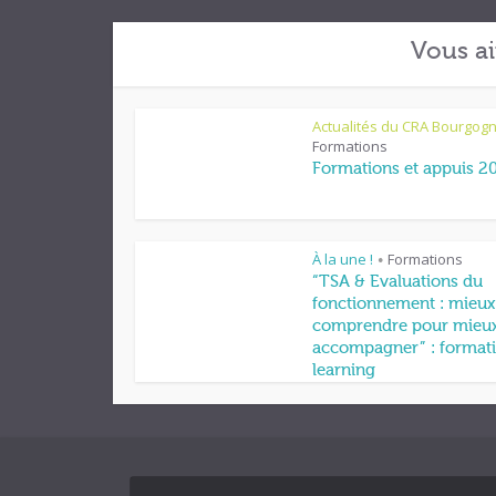
Vous ai
Actualités du CRA Bourgog
Formations
Formations et appuis 2
À la une !
Formations
•
“TSA & Evaluations du
fonctionnement : mieux
comprendre pour mieu
accompagner” : formati
learning