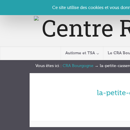
Panneau de gestion des cookies
Accueil
Contact
Se connecter
| CRA Bourgogne –
Ce site utilise des cookies et vous don
Autisme et TSA
Le CRA Bo
Vous êtes ici :
CRA Bourgogne
→
la-petite-casse
la-petite