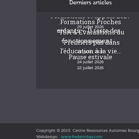
Derniers articles
Formations et appuis 2027
Formations Proches
29 juillet 2026
aidants – Il reste des...
“TSA & Evaluations du
fonctionnement :...
“Premiers pas dans
24 juillet 2026
l’éducation à la vie...
24 juillet 2026
Pause estivale
24 juillet 2026
22 juillet 2026
Copyright © 2015. Centre Ressources Autismes Bour
Webdesign :
www.fredericbay.com