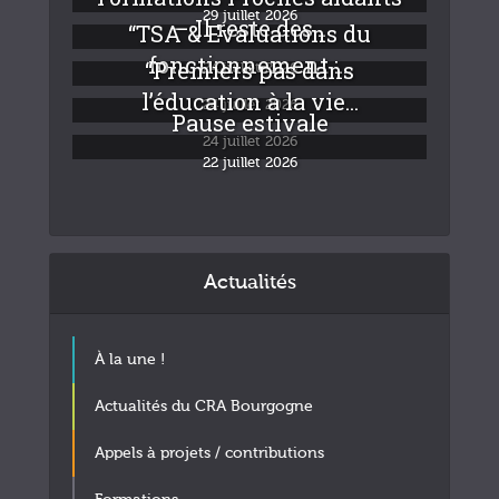
29 juillet 2026
– Il reste des...
“TSA & Evaluations du
fonctionnement :...
“Premiers pas dans
24 juillet 2026
l’éducation à la vie...
24 juillet 2026
Pause estivale
24 juillet 2026
22 juillet 2026
Actualités
À la une !
Actualités du CRA Bourgogne
Appels à projets / contributions