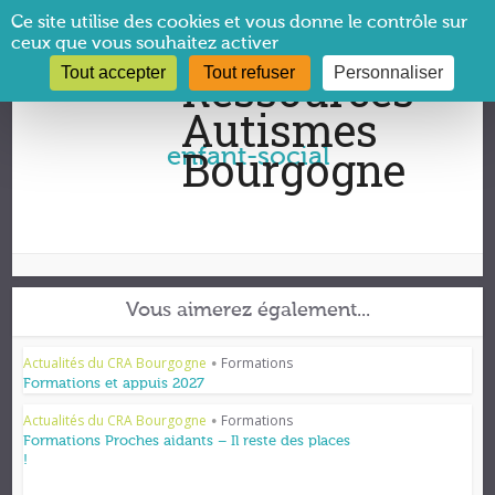
Panneau de gestion des cookies
Ce site utilise des cookies et vous donne le contrôle sur
ceux que vous souhaitez activer
Tout accepter
Tout refuser
Personnaliser
Vous êtes ici :
CRA Bourgogne
→
enfant-social
enfant-social
Vous aimerez également...
Actualités du CRA Bourgogne
Formations
•
Formations et appuis 2027
Actualités du CRA Bourgogne
Formations
•
Formations Proches aidants – Il reste des places
!