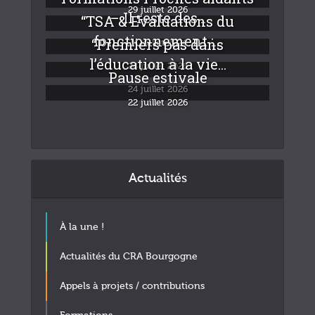
29 juillet 2026
– Il reste des...
“TSA & Evaluations du
fonctionnement :...
“Premiers pas dans
24 juillet 2026
l’éducation à la vie...
24 juillet 2026
Pause estivale
24 juillet 2026
22 juillet 2026
Actualités
À la une !
Actualités du CRA Bourgogne
Appels à projets / contributions