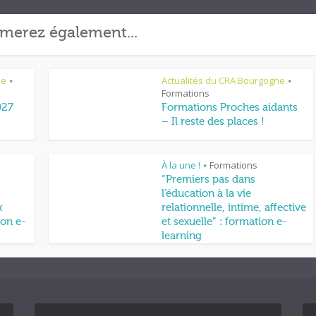
merez également...
ne
Actualités du CRA Bourgogne
•
•
Formations
027
Formations Proches aidants
– Il reste des places !
À la une !
Formations
•
“Premiers pas dans
l’éducation à la vie
x
relationnelle, intime, affective
on e-
et sexuelle” : formation e-
learning