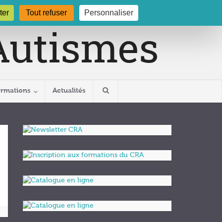
gogne.org
03 80 29 54 19
ter
Tout refuser
Personnaliser
ormations
Actualités