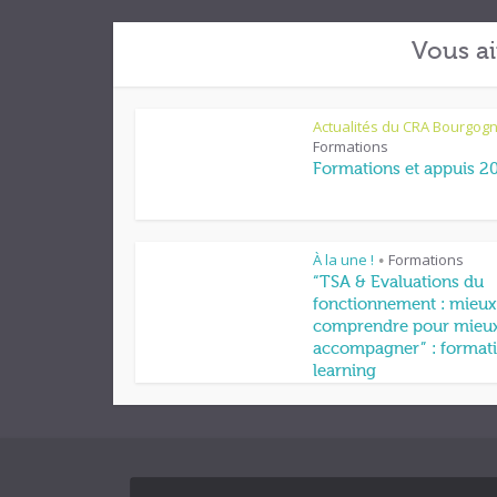
Vous ai
Actualités du CRA Bourgog
Formations
Formations et appuis 2
À la une !
Formations
•
“TSA & Evaluations du
fonctionnement : mieux
comprendre pour mieu
accompagner” : formati
learning