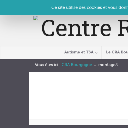
Panneau de gestion des cookies
Accueil
Contact
Se connecter
| CRA Bourgogne –
Ce site utilise des cookies et vous don
Autisme et TSA
Le CRA Bo
Vous êtes ici :
CRA Bourgogne
→
montage2