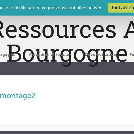
 Le Clos des Présidents – 19-21 rue Coty – 21 000 DIJON
cra@crabour
Tout accep
ne le contrôle sur ceux que vous souhaitez activer
urgogne
Annuaires et réseaux
Documentation
F
montage2