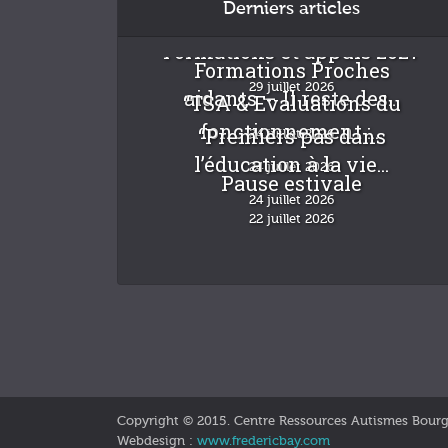
Derniers articles
Formations et appuis 2027
Formations Proches
29 juillet 2026
aidants – Il reste des...
“TSA & Evaluations du
fonctionnement :...
“Premiers pas dans
24 juillet 2026
l’éducation à la vie...
24 juillet 2026
Pause estivale
24 juillet 2026
22 juillet 2026
Copyright © 2015. Centre Ressources Autismes Bour
Webdesign :
www.fredericbay.com