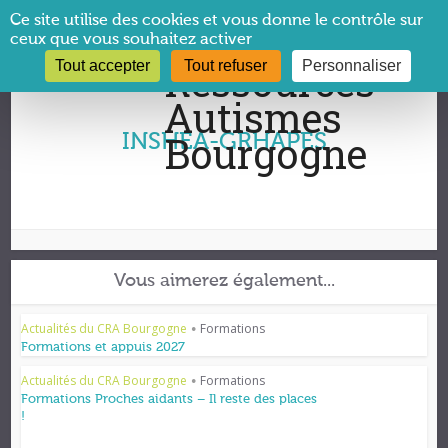
Panneau de gestion des cookies
Ce site utilise des cookies et vous donne le contrôle sur
ceux que vous souhaitez activer
Tout accepter
Tout refuser
Personnaliser
Vous êtes ici :
CRA Bourgogne
→
INSHEA-GRHAPES
INSHEA-GRHAPES
Vous aimerez également...
Actualités du CRA Bourgogne
Formations
•
Formations et appuis 2027
Actualités du CRA Bourgogne
Formations
•
Formations Proches aidants – Il reste des places
!