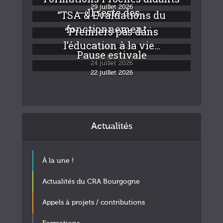
29 juillet 2026
– Il reste des...
“TSA & Evaluations du
fonctionnement :...
“Premiers pas dans
24 juillet 2026
l’éducation à la vie...
24 juillet 2026
Pause estivale
24 juillet 2026
22 juillet 2026
Actualités
À la une !
Actualités du CRA Bourgogne
Appels à projets / contributions